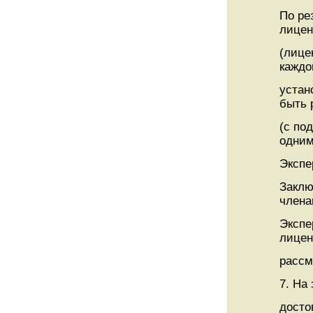
По ре
лицен
(лице
каждо
устан
быть 
(с по
одним
Экспе
Заклю
член
Экспе
лицен
рассм
7. На
досто