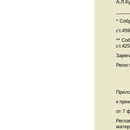
А.Л.К
_____
* Соб
ст.459
** Со
ст.425
Зарег
Регис
Прило
к при
от 7 
Регла
матер