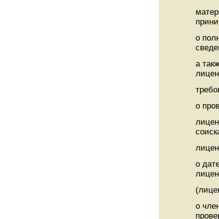
матер
прини
о пол
сведе
а так
лице
требо
о про
лицен
соиск
лицен
о дат
лицен
(лице
о чле
прове