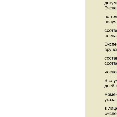
докум
Экспе
по те
получ
соотв
член
Экспе
вруче
соста
соотв
члено
В слу
дней 
момен
указа
в лиц
Экспе