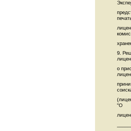
Экспе
предс
печат
лицен
комис
хране
9. Ре
лицен
о при
лицен
прини
соиск
(лице
"О
лицен
_____