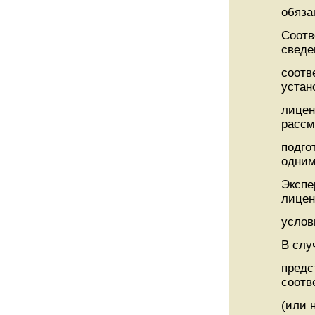
обяза
Соотв
сведе
соотв
устан
лицен
рассм
подго
одним
Экспе
лицен
услов
В слу
предс
соотв
(или 