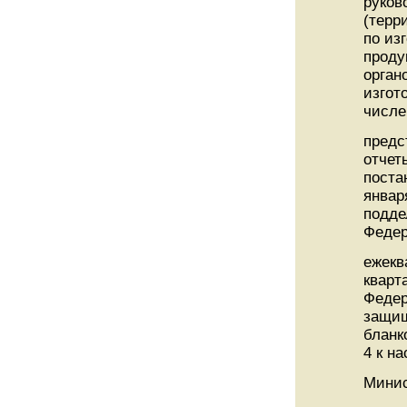
руков
(терр
по из
проду
орган
изгот
числе
предс
отчет
поста
январ
подде
Федер
ежекв
кварт
Федер
защищ
бланк
4 к н
Мини