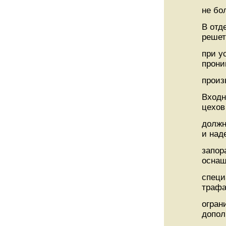
не бо
В отд
решет
при у
прони
произ
Входн
цехов
должн
и на
запор
осна
специ
трафа
огран
допол