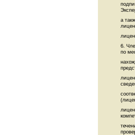
подпи
Экспе
а так
лицен
лицен
6. Чл
по ме
нахож
предс
лицен
сведе
соотв
(лице
лицен
компе
течен
прове