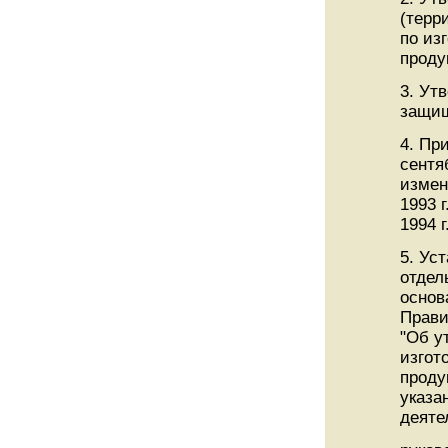
(терр
по из
проду
3. Ут
защищ
4. Пр
сентяб
измен
1993 г
1994 г.
5. Ус
отдел
основ
Прави
"Об у
изгот
проду
указа
деяте