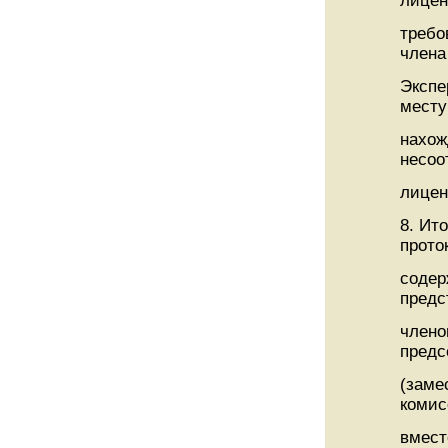
лице
требо
члена
Экспе
месту
нахож
несоо
лицен
8. Ит
прото
содер
предс
члено
предс
(заме
комис
вмест