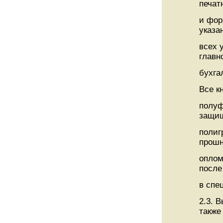
печат
и фор
указа
всех 
главн
бухга
Все к
полуф
защи
полиг
прошн
оплом
после
в спе
2.3. 
также