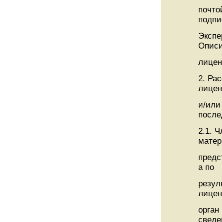
почто
подпи
Экспе
Описи
лицен
2. Ра
лицен
и/или
после
2.1. 
матер
предс
а по
резул
лице
орган
сведе