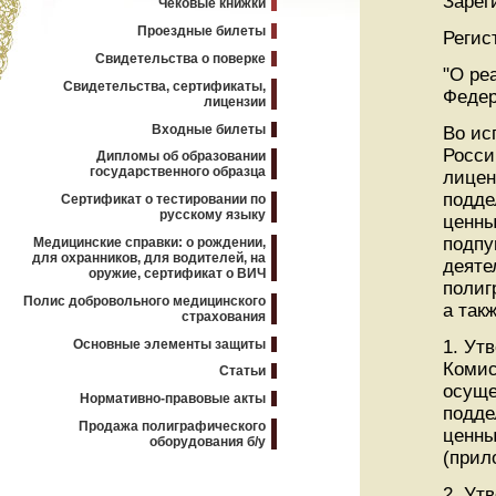
Зарег
Чековые книжки
Проездные билеты
Регис
Свидетельства о поверке
"О ре
Свидетельства, сертификаты,
Федер
лицензии
Входные билеты
Во ис
Росси
Дипломы об образовании
государственного образца
лицен
подде
Сертификат о тестировании по
русскому языку
ценны
подпу
Медицинские справки: о рождении,
для охранников, для водителей, на
деяте
оружие, сертификат о ВИЧ
полиг
Полис добровольного медицинского
а так
страхования
Основные элементы защиты
1. Ут
Комис
Статьи
осуще
Нормативно-правовые акты
подде
Продажа полиграфического
ценны
оборудования б/у
(прил
2. Ут