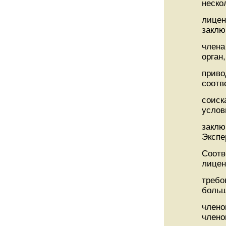
неско
лицен
заклю
члена
орган,
приво
соотв
соиск
услов
заклю
Экспе
Соотв
лице
требо
больш
члено
члено