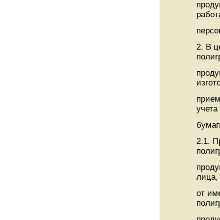
проду
работ
персо
2. В 
полиг
проду
изгот
прием
учета
бумаг
2.1. 
полиг
проду
лица,
от им
полиг
проду