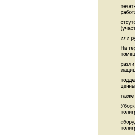
печат
работ
отсут
(участ
или р
На те
поме
разли
защищ
подде
ценны
также
Уборк
полиг
обору
полиг