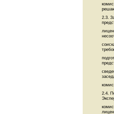
комис
реша
2.3. 
предс
лицен
несоо
соиск
требо
подго
предс
сведе
засед
комис
2.4. 
Экспе
комис
лицен