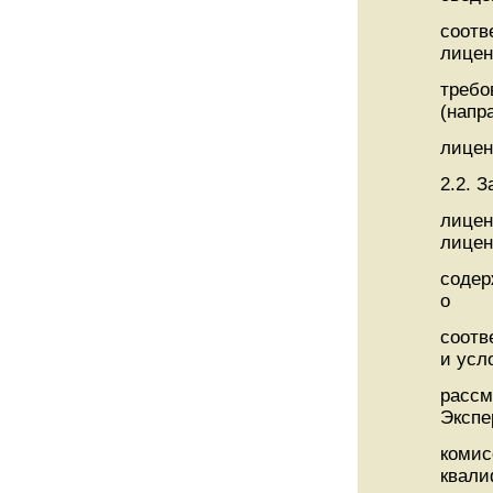
соотв
лице
требо
(напр
лицен
2.2. 
лицен
лицен
содер
о
соотв
и усл
рассм
Экспе
комис
квали