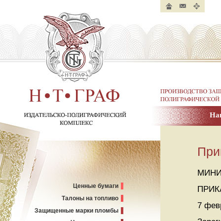
Главная
Контакты
Карта
страница
сайта
Производство защище
полиграфической пр
На
Н. Т. ГРАФ.
Издательско-полиграфический
комплекс
При
МИНИ
Ценные бумаги
ПРИК
Талоны на топливо
7 фев
Защищенные марки пломбы