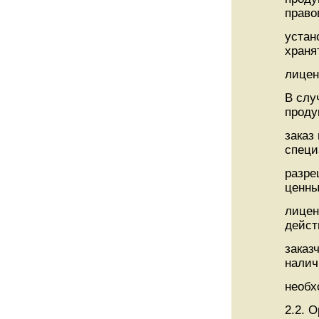
право
устан
храня
лицен
В слу
проду
заказ
специ
разре
ценны
лицен
дейст
заказ
налич
необх
2.2. 