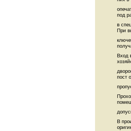
опеча
под р
в спе
При в
ключе
получ
Вход 
хозяй
дворо
пост 
пропу
Прохо
помещ
допус
В про
ориги