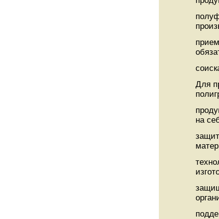
проду
полуф
произ
прием
обяза
соиск
Для п
полиг
проду
на се
защит
матер
техно
изгот
защищ
орган
подде