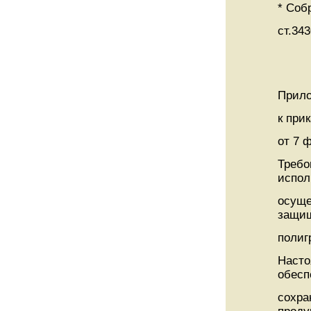
* Соб
ст.343
Прило
к при
от 7 
Требо
испол
осуще
защи
полиг
Насто
обес
сохра