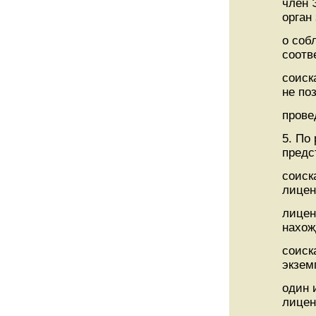
член 
орган
о соб
соотв
соиск
не по
прове
5. По
предс
соиск
лицен
лицен
нахож
соиск
экзем
один 
лицен