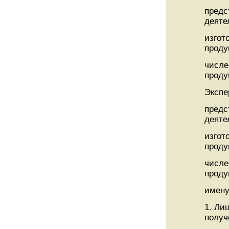
предс
деяте
изгот
проду
числе
проду
Экспе
предс
деяте
изгот
проду
числе
проду
имену
1. Ли
получ