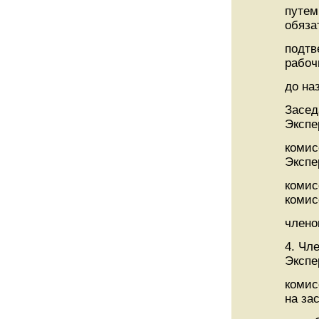
путем
обяза
подтв
рабоч
до на
Засед
Экспе
комис
Экспе
комис
комис
члено
4. Чл
Экспе
комис
на за