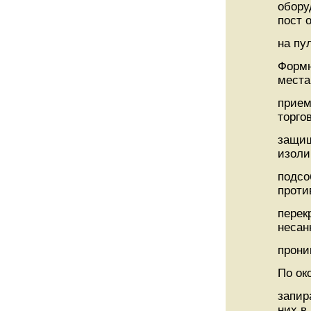
обору
пост 
на пу
Формн
места
прием
торго
защищ
изоли
подсо
проти
перек
несан
прони
По ок
запир
них в