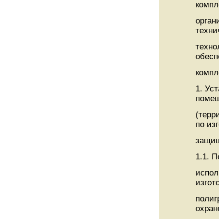
компл
орган
техни
техно
обесп
компл
1. Ус
поме
(терр
по из
защищ
1.1. 
испол
изгот
полиг
охран