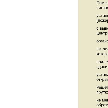
Помещ
сигна
устан
(пожа
с выв
центр
орган
На ок
котор
приле
здани
устан
откры
Решет
прутк
не ме
образ