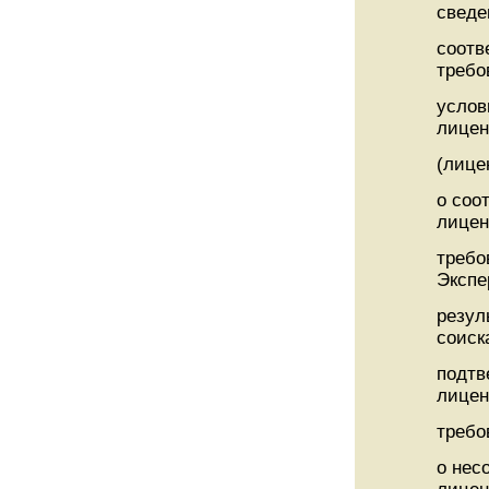
сведе
соотв
требо
услов
лицен
(лице
о соо
лице
требо
Экспе
резул
соиск
подтв
лице
требо
о нес