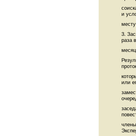
соиск
и усл
месту
3. За
раза 
месяц
Резул
прото
котор
или е
замес
очере
засед
повес
члены
Экспе