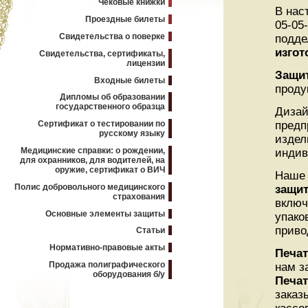
Чековые книжки
В нас
Проездные билеты
05-05
Свидетельства о поверке
подде
изгот
Свидетельства, сертификаты,
лицензии
Защи
Входные билеты
проду
Дипломы об образовании
государственного образца
Дизай
Сертификат о тестировании по
предп
русскому языку
издел
Медицинские справки: о рождении,
индив
для охранников, для водителей, на
оружие, сертификат о ВИЧ
Наше 
Полис добровольного медицинского
защи
страхования
включ
Основные элементы защиты
упако
приво
Статьи
Нормативно-правовые акты
Печат
Продажа полиграфического
нам з
оборудования б/у
Печат
заказ