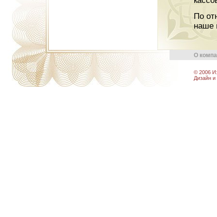
кассо
По от
наше 
О комп
© 2006 И
Дизайн и