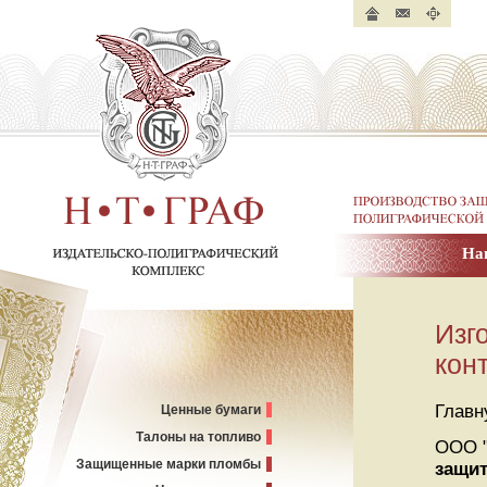
Главная
Контакты
Карта
страница
сайта
Производство защище
полиграфической пр
На
Н. Т. ГРАФ.
Издательско-полиграфический
комплекс
Изг
кон
Главн
Ценные бумаги
Талоны на топливо
ООО "
Защищенные марки пломбы
защи