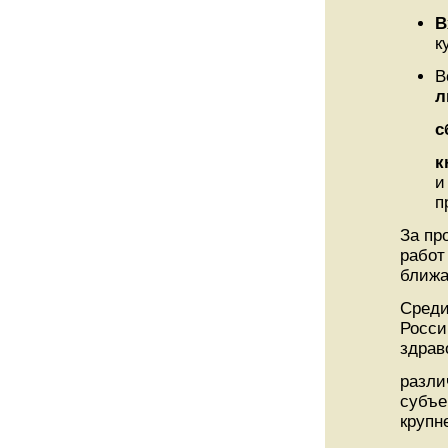
В
к
В
л
с
к
и
п
За пр
работ
ближа
Среди
Росси
здрав
разли
субъе
крупн