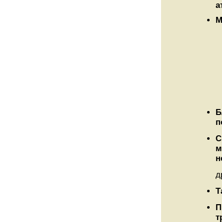
а
М
Б
п
С
м
н
д
Т
П
т