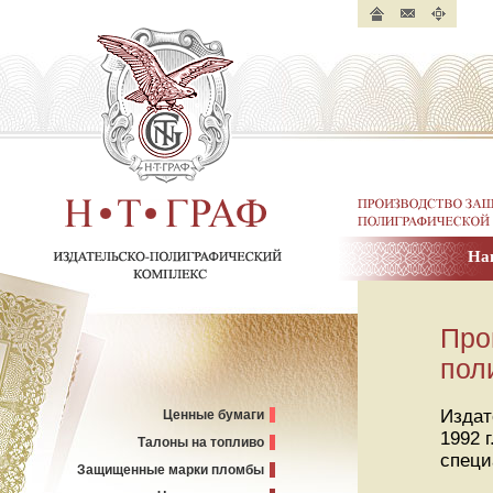
Главная
Контакты
Карта
страница
сайта
Производство защище
полиграфической пр
На
Н. Т. ГРАФ.
Издательско-полиграфический
комплекс
Про
пол
Издат
Ценные бумаги
1992 
Талоны на топливо
специ
Защищенные марки пломбы