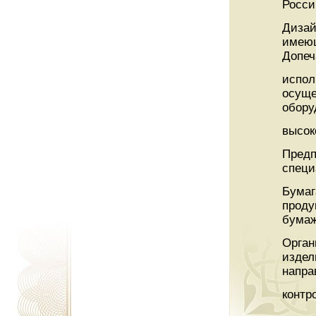
Росси
Дизай
имеющ
Допеч
испол
осуще
обору
высок
Предп
специ
Бумаг
проду
бумаж
Орган
издел
напра
контр